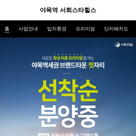
야목역 서희스타힐스
홈
사업안내
입지환경
프리미엄
단지배치도