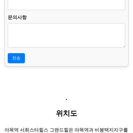
존합니다.
– 보존 항목 : 이름, 연락처, 문의사항.
– 보존 근거 : 소비자의 불만 또는 분쟁처리에 관한 기록.(전자상
문의사항
거래등에서의 소비자보호에 관한 법률.)
– 보존 기간 : 3년
4. 부동의에 따른 고지사항
위 개인정보 제공에 대해서 부동의할 수 있으나, 이 경우 게시판
의 내용 입력을 할 수 없어 관심고객 등록이 불가능합니다.
위치도
야목역 서희스타힐스 그랜드힐은 야목역과 비봉택지지구를